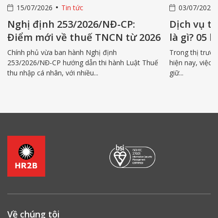
03/07/2026
Tin tức
03
P:
Dịch vụ tuyển dụng thuê ngoài
Tín
ừ 2026
là gì? 05 lợi ích then chốt bạn
nha
nên biết
gro
Trong thị trường lao động cạnh tranh gay gắt
Thay 
Luật Thuế
hiện nay, việc tuyển đúng người tài trong khi vẫn
cam k
giữ...
Về chúng tôi