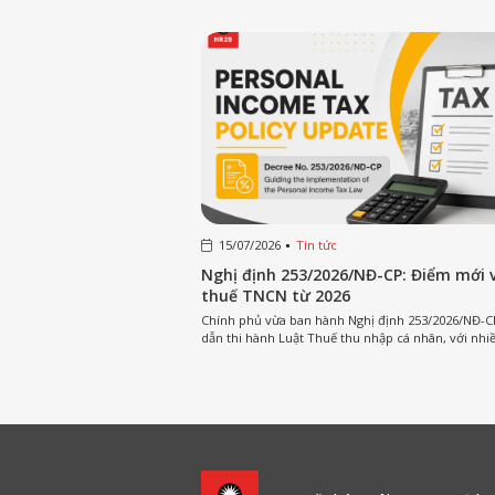
15/07/2026
Tin tức
sự: Giải pháp đơn giản
Nghị định 253/2026/NĐ-CP: Điểm mới 
thuế TNCN từ 2026
 có đủ nguồn lực và quỹ
Chính phủ vừa ban hành Nghị định 253/2026/NĐ-
 bộ...
dẫn thi hành Luật Thuế thu nhập cá nhân, với nhiề