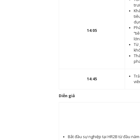
trư
Khá
tiê
dụ
Phâ
14:05
“ti
lớn
Từ 
khó
Thá
ph
Trả
14:45
viê
Diễn giả
Bắt đầu sự nghiệp tại HR2B từ đầu năm