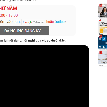
p và ứng viên hiệu quả hơn.
m lại nội dung hội nghị qua video dưới đây: