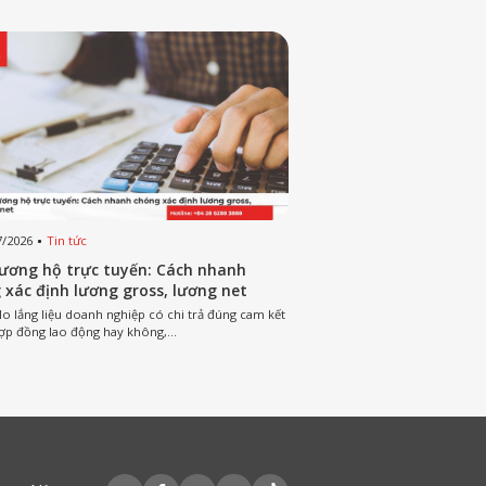
7/2026
Tin tức
03/07/2026
Tin tức
lương hộ trực tuyến: Cách nhanh
Phần mềm tính lương t
 xác định lương gross, lương net
tiêu chí lựa chọn và 
lưu ý
 lo lắng liệu doanh nghiệp có chi trả đúng cam kết
Nhiều doanh nghiệp hiện nay
ợp đồng lao động hay không,...
bằng Excel, phương pháp này r