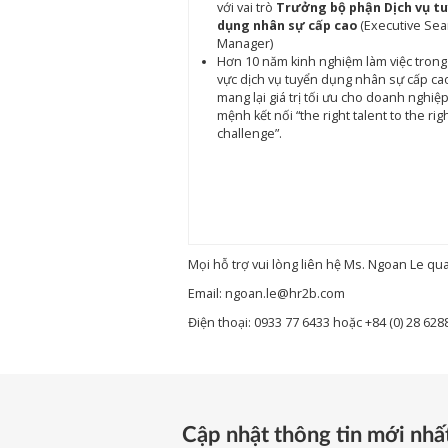
với vai trò
Trưởng bộ phận Dịch vụ t
dụng nhân sự cấp cao
(Executive Sea
Manager)
Hơn 10 năm kinh nghiệm làm việc trong 
vực dịch vụ tuyển dụng nhân sự cấp ca
mang lại giá trị tối ưu cho doanh nghiệp
mệnh kết nối “the right talent to the rig
challenge”.
Mọi hỗ trợ vui lòng liên hệ Ms. Ngoan Le qua
Email:
ngoan.le@hr2b.com
Điện thoại: 0933 77 6433 hoặc +84 (0) 28 6288
Cập nhật thông tin mới nhấ