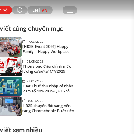
EN
VN
n hệ
 viết cùng chuyên mục
17/06/2026
[HR2B Event 2026] Happy
Family – Happy Workplace
21/05/2026
Thông báo điều chỉnh mức
lương cơ sở từ 1/7/2026
27/01/2026
Luật Thuế thu nhập cá nhân
2025 số 109/2025/QH15 có
hiệu lực từ 2026
08/01/2026
HR2B chuyển đổi sang nền
tảng Chromebook: Bước tiến
chiến lược trong bảo mật và
tối ưu vận hành
 viết xem nhiều