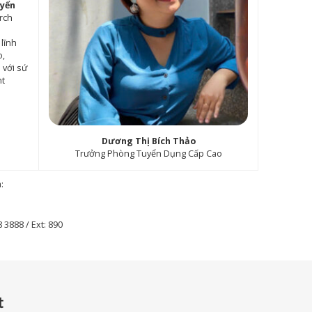
uyển
rch
lĩnh
o,
 với sứ
ht
Dương Thị Bích Thảo
Trưởng Phòng Tuyển Dụng Cấp Cao
:
 3888 / Ext: 890
t