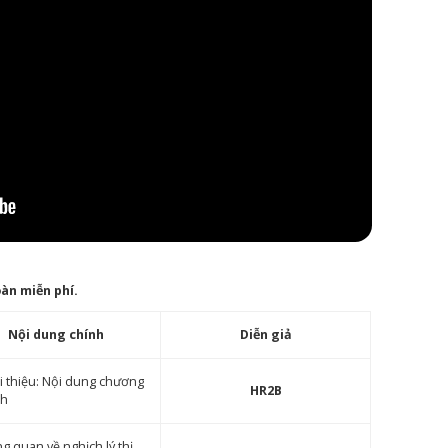
àn miễn phí.
Nội dung chính
Diễn giả
i thiệu: Nội dung chương
HR2B
nh
g quan về nghịch lý thị