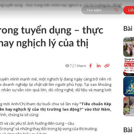
g tuyển dụng – thực trạng hiển nhiên hay nghịch lý của thị trường lao động?
Liê
rong tuyển dụng – thực
Bài
hay nghịch lý của thị
721
Share
huyển mình mạnh mẽ, một nghịch lý đang ngày càng trở nên rõ
khi doanh nghiệp lại chật vật tìm người phù hợp. Tại sao khoảng
 nhân sự vẫn còn quá lớn, dù công nghệ, dữ liệu và mạng lưới
g mời Anh/Chị tham dự buổi chia sẻ lần này
“Tiêu chuẩn Kép
ên hay nghịch lý của thị trường lao động?” vào thứ Năm,
nh, chúng ta sẽ cùng:
025 và các yếu tố ảnh hưởng đến cung – cầu.
Bài
i trọng” và những thay đổi trong kỳ vọng của thị trường.