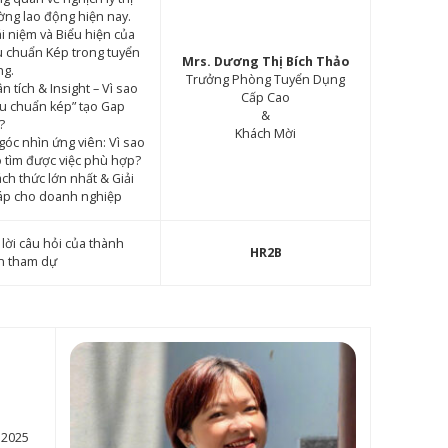
ờng lao động hiện nay.
i niệm và Biểu hiện của
u chuẩn Kép trong tuyển
Mrs. Dương Thị Bích Thảo
ng.
Trưởng Phòng Tuyển Dụng
n tích & Insight – Vì sao
Cấp Cao
êu chuẩn kép” tạo Gap
&
?
Khách Mời
góc nhìn ứng viên: Vì sao
 tìm được việc phù hợp?
ch thức lớn nhất & Giải
áp cho doanh nghiệp
 lời câu hỏi của thành
HR2B
n tham dự
 2025